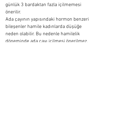
günlük 3 bardaktan fazla içilmemesi 
önerilir.
Ada çayının yapısındaki hormon benzeri 
bileşenler hamile kadınlarda düşüğe 
neden olabilir. Bu nedenle hamilelik 
döneminde ada çayı içilmesi önerilmez. 
Emziklilik döneminde ise annenin 
sütünü etkileyebileceğinden tüketmeden 
önce doktora danışılması gerekir. Ayrıca 
küçük çocuklarda kullanımı da 
önerilmemektedir.
Ada Çayına bu linkten ulaşabilirsiniz.
https://www.bitkiyuvasi.com/product-
page/ada-%C3%A7ay%C4%B1-2