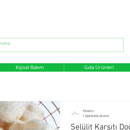
Kişisel Bakım
Gıda Ürünleri
Yönetici
1 dakikada okunur
Selülit Karşıtı Do