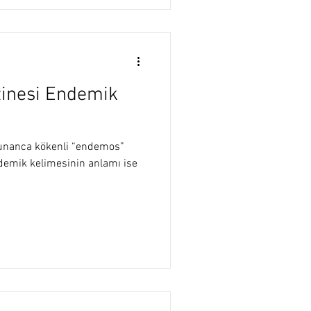
zinesi Endemik
yunanca kökenli “endemos”
demik kelimesinin anlamı ise